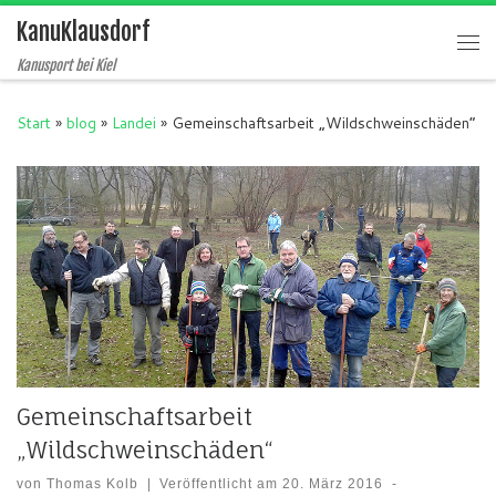
KanuKlausdorf
Zum Inhalt springen
Me
Kanusport bei Kiel
Start
»
blog
»
Landei
»
Gemeinschaftsarbeit „Wildschweinschäden“
Gemeinschaftsarbeit
„Wildschweinschäden“
von
Thomas Kolb
|
Veröffentlicht am
20. März 2016
-