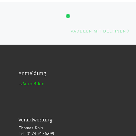
Beitragsnavigation
ZURÜCK ZUR BEITRAGSL
Nä
PADDELN MIT DELFINEN
Anmeldung
→
Anmelden
Verantwortung
Thomas Kolb
Tel. 0174 9136899