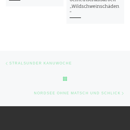
„Wildschweinschäden
“
Beitragsnavigation
Vorheriger Beitrag
STRALSUNDER KANUWOCHE
ZURÜCK ZUR BEITRAGSL
Nä
NORDSEE OHNE MATSCH UND SCHLICK