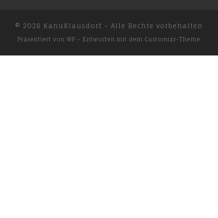
© 2026
KanuKlausdorf
– Alle Rechte vorbehalten
Präsentiert von
WP
– Entworfen mit dem
Customizr-Theme