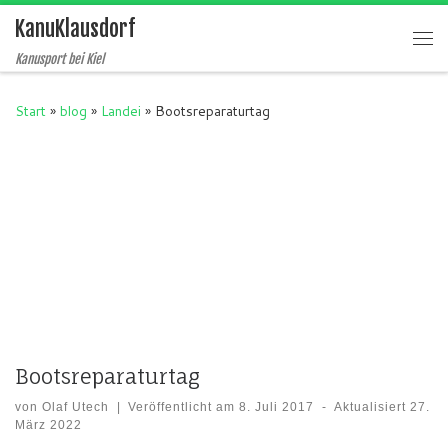
KanuKlausdorf
Zum Inhalt springen
Me
Kanusport bei Kiel
Start
»
blog
»
Landei
»
Bootsreparaturtag
Bootsreparaturtag
von
Olaf Utech
|
Veröffentlicht am
8. Juli 2017
-
Aktualisiert
27.
März 2022