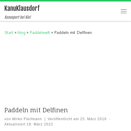
KanuKlausdorf
Zum Inhalt springen
Me
Kanusport bei Kiel
Start
»
blog
»
Paddelwelt
»
Paddeln mit Delfinen
Paddeln mit Delfinen
von
Mirko Fleitmann
|
Veröffentlicht am
25. März 2016
-
Aktualisiert
18. März 2022