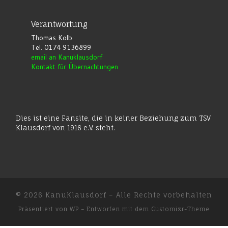
Verantwortung
Thomas Kolb
Tel. 0174 9136899
email an Kanuklausdorf
Kontakt für Übernachtungen
Dies ist eine Fansite, die in keiner Beziehung zum TSV
Klausdorf von 1916 e.V. steht.
© 2026
KanuKlausdorf
– Alle Rechte vorbehalten
Präsentiert von
WP
– Entworfen mit dem
Customizr-Theme