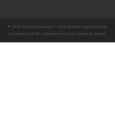
© 2026
KanuKlausdorf
– Alle Rechte vorbehalten
Präsentiert von
WP
– Entworfen mit dem
Customizr-Theme