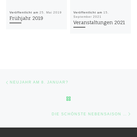
Veröffentlicht am
25. Mai 2019
Veröffentlicht am
15.
September 2021
Frühjahr 2019
Veranstaltungen 2021
Beitragsnavigation
Vorheriger Beitrag
NEUJAHR AM 8. JANUAR?
ZURÜCK ZUR BEITRAGSL
Nä
DIE SCHÖNSTE NEBENSAISON …