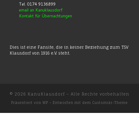
Tel. 0174 9136899
email an Kanuklausdorf
Kontakt für Übernachtungen
Dies ist eine Fansite, die in keiner Beziehung zum TSV
Klausdorf von 1916 e.V. steht.
© 2026
KanuKlausdorf
– Alle Rechte vorbehalten
Präsentiert von
WP
– Entworfen mit dem
Customizr-Theme