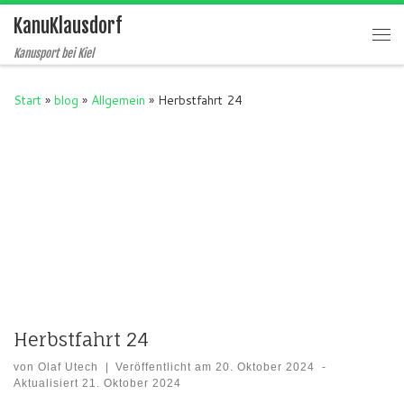
KanuKlausdorf
Zum Inhalt springen
Me
Kanusport bei Kiel
Start
»
blog
»
Allgemein
»
Herbstfahrt 24
Herbstfahrt 24
von
Olaf Utech
|
Veröffentlicht am
20. Oktober 2024
-
Aktualisiert
21. Oktober 2024