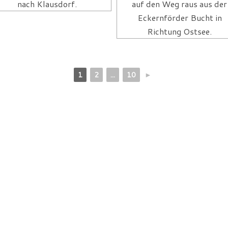
nach Klausdorf.
auf den Weg raus aus der
Eckernförder Bucht in
Richtung Ostsee.
1
2
...
10
►