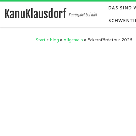
DAS SIND 
Zum Inhalt springen
KanuKlausdorf
Kanusport bei Kiel
SCHWENTI
Start
»
blog
»
Allgemein
»
Eckernfördetour 2026