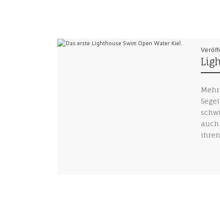
Veröff
Lig
Mehr 
Segel
schw
auch
ihren