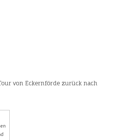
-Tour von Eckernförde zurück nach
hen
nd