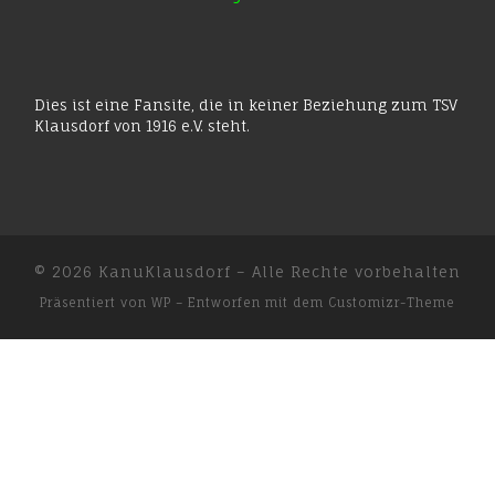
Dies ist eine Fansite, die in keiner Beziehung zum TSV
Klausdorf von 1916 e.V. steht.
© 2026
KanuKlausdorf
– Alle Rechte vorbehalten
Präsentiert von
WP
– Entworfen mit dem
Customizr-Theme