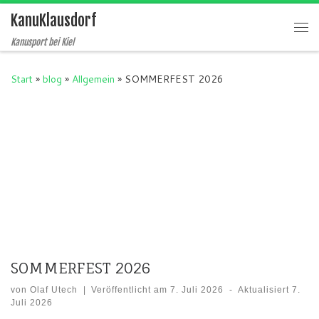
KanuKlausdorf
Zum Inhalt springen
Me
Kanusport bei Kiel
Start
»
blog
»
Allgemein
»
SOMMERFEST 2026
SOMMERFEST 2026
von
Olaf Utech
|
Veröffentlicht am
7. Juli 2026
-
Aktualisiert
7.
Juli 2026