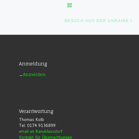
ZURÜCK ZUR BEITRAGSL
Nä
BESUCH AUS DER UKRAINE
Anmeldung
→
Anmelden
Verantwortung
Thomas Kolb
Tel. 0174 9136899
email an Kanuklausdorf
Kontakt für Übernachtungen