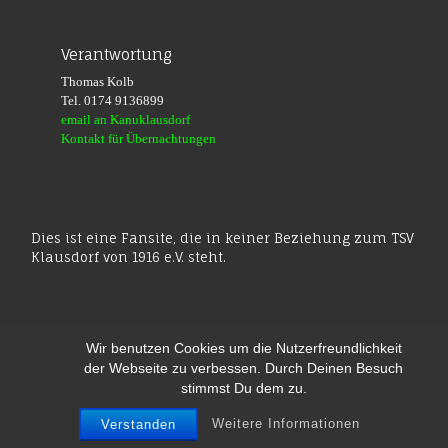
Verantwortung
Thomas Kolb
Tel. 0174 9136899
email an Kanuklausdorf
Kontakt für Übernachtungen
Dies ist eine Fansite, die in keiner Beziehung zum TSV
Klausdorf von 1916 e.V. steht.
Wir benutzen Cookies um die Nutzerfreundlichkeit
der Webseite zu verbessen. Durch Deinen Besuch
stimmst Du dem zu.
© 2026
KanuKlausdorf
– Alle Rechte vorbehalten
Präsentiert von
WP
– Entworfen mit dem
Customizr-Theme
Weitere Informationen
Verstanden