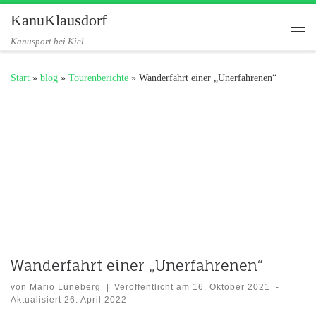
KanuKlausdorf
Zum Inhalt springen
Me
Kanusport bei Kiel
Start
»
blog
»
Tourenberichte
»
Wanderfahrt einer „Unerfahrenen“
Wanderfahrt einer „Unerfahrenen“
von
Mario Lüneberg
|
Veröffentlicht am
16. Oktober 2021
-
Aktualisiert
26. April 2022