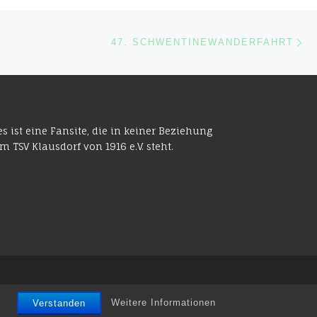
Nä
ISTE
47. SCHWENTINEWANDERFAHRT
es ist eine Fansite, die in keiner Beziehung
m TSV Klausdorf von 1916 e.V. steht.
Weitere Informationen
Verstanden