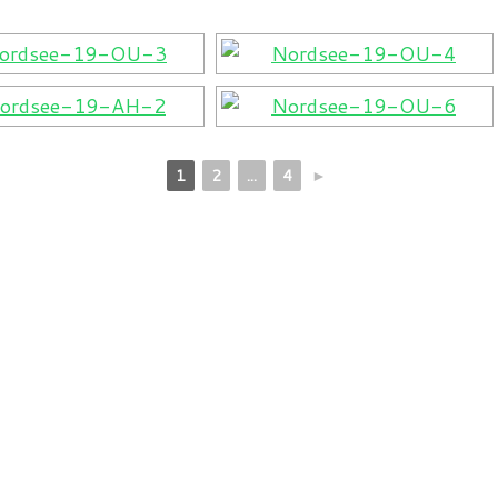
1
2
...
4
►