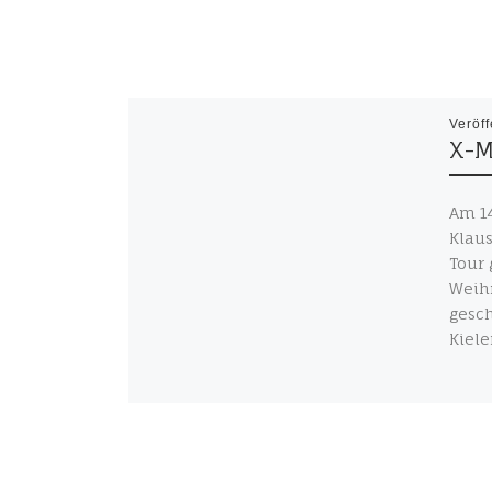
Veröff
X-M
Am 14
Klaus
Tour 
Weihn
gesc
Kiele