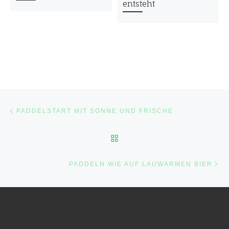
entsteht
Beitragsnavigation
Vorheriger Beitrag
PADDELSTART MIT SONNE UND FRISCHE
ZURÜCK ZUR BEITRAGSL
Nä
PADDELN WIE AUF LAUWARMEN BIER