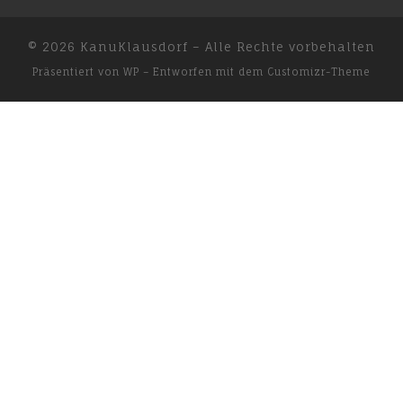
© 2026
KanuKlausdorf
– Alle Rechte vorbehalten
Präsentiert von
WP
– Entworfen mit dem
Customizr-Theme