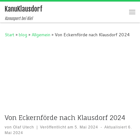
KanuKlausdorf
Zum Inhalt springen
Me
Kanusport bei Kiel
Start
»
blog
»
Allgemein
»
Von Eckernförde nach Klausdorf 2024
Von Eckernförde nach Klausdorf 2024
von
Olaf Utech
|
Veröffentlicht am
5. Mai 2024
-
Aktualisiert
6.
Mai 2024