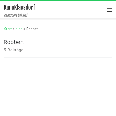
KanuKlausdorf
Zum Inhalt springen
Me
Kanusport bei Kiel
Start
»
blog
»
Robben
Robben
5 Beiträge