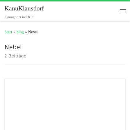
KanuKlausdorf
Zum Inhalt springen
Me
Kanusport bei Kiel
Start
»
blog
»
Nebel
Nebel
2 Beiträge