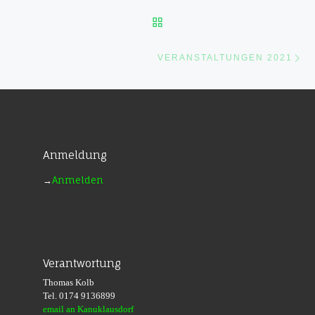
ZURÜCK ZUR BEITRAGSL
Nä
VERANSTALTUNGEN 2021
Anmeldung
→
Anmelden
Verantwortung
Thomas Kolb
Tel. 0174 9136899
email an Kanuklausdorf