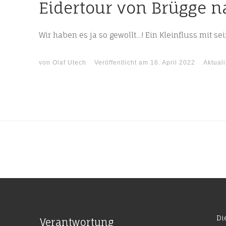
Eidertour von Brügge
Wir haben es ja so gewollt…! Ein Kleinfluss mit s
von
Olaf Utech
Veröffentlicht am
16. April 2022
Aktuali
Di
Verantwortung