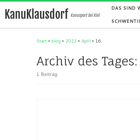
DAS SIND 
Zum Inhalt springen
KanuKlausdorf
Kanusport bei Kiel
SCHWENTI
Start
»
blog
»
2022
»
April
»
16.
Archiv des Tages
1 Beitrag