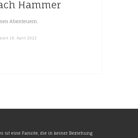
 nach Hammer
einen Abenteuern.
siert
16. April 2022
es ist eine Fansite, die in keiner Beziehung