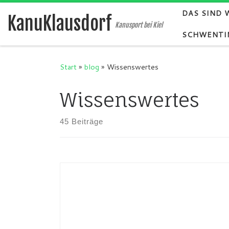
DAS SIND 
Zum Inhalt springen
KanuKlausdorf
Kanusport bei Kiel
SCHWENTI
Start
»
blog
»
Wissenswertes
Wissenswertes
45 Beiträge