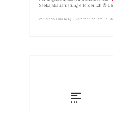
Seekajakausrüstung erforderlich
Uhr
von
Mario Lüneberg
Veröffentlicht am
27. M