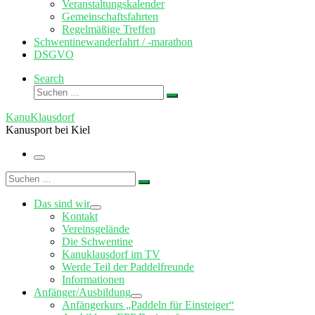
Veranstaltungskalender
Gemeinschaftsfahrten
Regelmäßige Treffen
Schwentinewanderfahrt / -marathon
DSGVO
Search
Suche
Suchen …
KanuKlausdorf
Kanusport bei Kiel
Menü
Suche
Suchen …
Das sind wir
Kontakt
Vereinsgelände
Die Schwentine
Kanuklausdorf im TV
Werde Teil der Paddelfreunde
Informationen
Anfänger/Ausbildung
Anfängerkurs „Paddeln für Einsteiger“