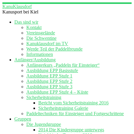
Zum
KanuKlausdorf
Inhalt
Kanusport bei Kiel
springen
Das sind wir
Kontakt
Vereinsgelände
Die Schwentine
Kanuklausdorf im TV
Werde Teil der Paddelfreunde
Informationen
Anfänger/Ausbildung
Anfängerkurs „Paddeln für Einsteiger“
Ausbildung EPP Basisstufe
Ausbildung EPP Stufe 1
Ausbildung EPP Stufe 2
Ausbildung EPP Stufe 3
Ausbildung EPP Stufe 4 – Küste
Sicherheitstraining
Bericht vom Sicherheitstraining 2016
Sicherheitstraining Galerie
Paddeltechniken für Einsteiger und Fortgeschrittene
Gruppen
Die Jugendgruppe
2014 Die Kindergruppe unterwegs