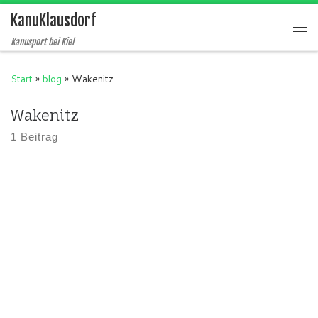
KanuKlausdorf
Zum Inhalt springen
Me
Kanusport bei Kiel
Start
»
blog
»
Wakenitz
Wakenitz
1 Beitrag