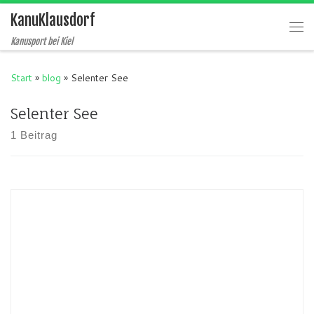
KanuKlausdorf
Zum Inhalt springen
Me
Kanusport bei Kiel
Start
»
blog
»
Selenter See
Selenter See
1 Beitrag