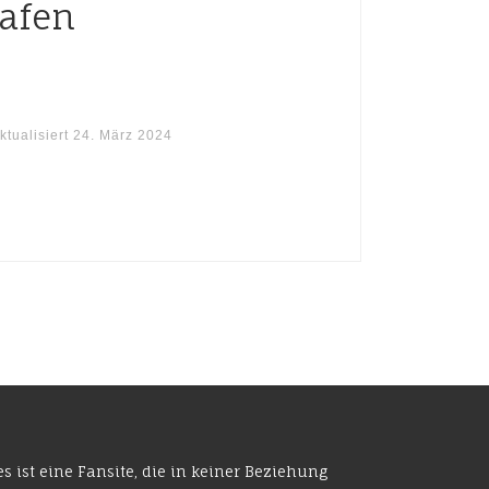
afen
ktualisiert
24. März 2024
es ist eine Fansite, die in keiner Beziehung