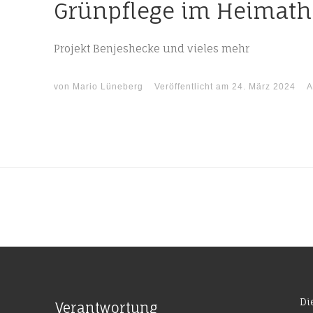
Grünpflege im Heimath
Projekt Benjeshecke und vieles mehr
von
Mario Lüneberg
Veröffentlicht am
24. März 2024
A
Di
Verantwortung