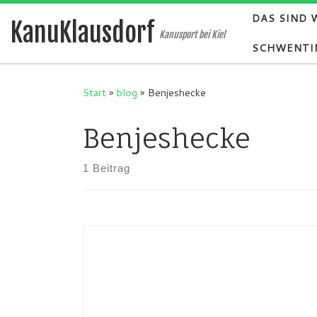
DAS SIND 
Zum Inhalt springen
KanuKlausdorf
Kanusport bei Kiel
SCHWENTI
Start
»
blog
»
Benjeshecke
Benjeshecke
1 Beitrag