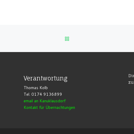
ZURÜCK ZUR BEITRAGSL
Di
Verantwortung
zu
Thomas Kolb
Tel. 0174 9136899
email an Kanuklausdorf
Kontakt für Übernachtungen