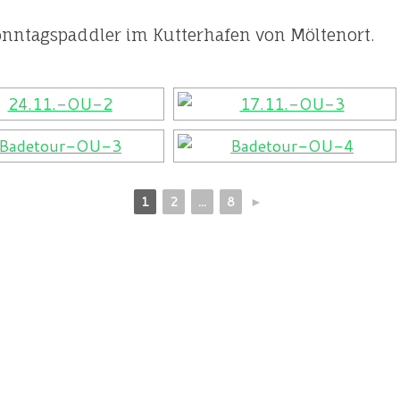
nntagspaddler im Kutterhafen von Möltenort.
1
2
...
8
►