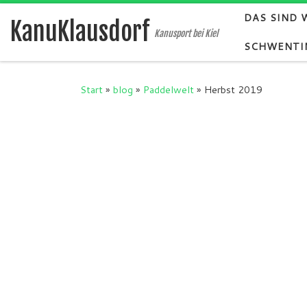
DAS SIND 
Zum Inhalt springen
KanuKlausdorf
Kanusport bei Kiel
SCHWENTI
Start
»
blog
»
Paddelwelt
»
Herbst 2019