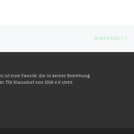
Nä
ISTE
WINTERZEIT
es ist eine Fansite, die in keiner Beziehung
m TSV Klausdorf von 1916 e.V. steht.