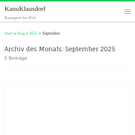
KanuKlausdorf
Zum Inhalt springen
Me
Kanusport bei Kiel
Start
»
blog
»
2025
»
September
Archiv des Monats:
September 2025
5 Beiträge