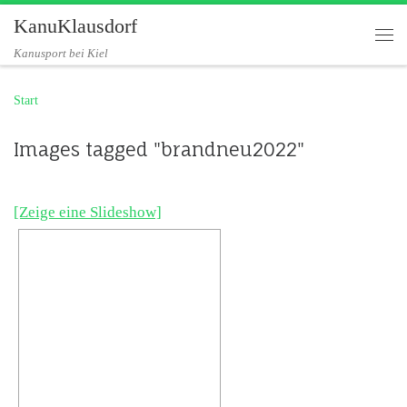
KanuKlausdorf
Zum Inhalt springen
Me
Kanusport bei Kiel
Start
Images tagged "brandneu2022"
[Zeige eine Slideshow]