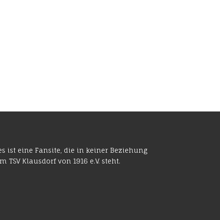
es ist eine Fansite, die in keiner Beziehung
m TSV Klausdorf von 1916 e.V. steht.