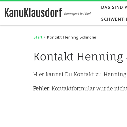
DAS SIND 
Zum Inhalt springen
KanuKlausdorf
Kanusport bei Kiel
SCHWENTI
Start
»
Kontakt Henning Schindler
Kontakt Henning 
Hier kannst Du Kontakt zu Hennin
Fehler:
Kontaktformular wurde nich