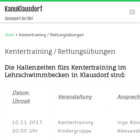
KanuKlausdorf
Zum Inhalt springen
Me
Kanusport bei Kiel
Start
»
Kentertraining / Rettungsübungen
Kentertraining / Rettungsübungen
Die Hallenzeiten fürs Kentertraining im
Lehrschwimmbecken in Klausdorf sind:
Datum,
Veranstaltung
Ansprech
Uhrzeit
10.11.2017,
Kentertraining:
Inga Rön
20:00 Uhr
Kindergruppe
Alessandr