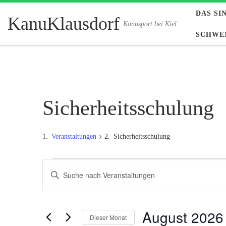
DAS SI
Zum Inhalt springen
KanuKlausdorf
Kanusport bei Kiel
SCHWE
Sicherheitsschulung
Veranstaltungen
Sicherheitsschulung
Veranstaltungen
V
B
i
e
t
r
t
e
August 2026
Dieser Monat
a
S