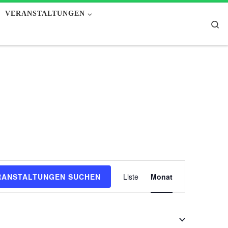
VERANSTALTUNGEN
Se
V
RANSTALTUNGEN SUCHEN
Liste
Monat
e
r
a