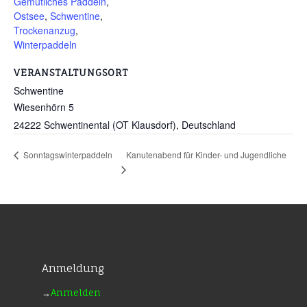
Gemütliches Paddeln
,
Ostsee
,
Schwentine
,
Trockenanzug
,
Winterpaddeln
VERANSTALTUNGSORT
Schwentine
Wiesenhörn 5
24222 Schwentinental (OT Klausdorf)
,
Deutschland
Kanutenabend für Kinder- und Jugendliche
Sonntagswinterpaddeln
Anmeldung
→
Anmelden