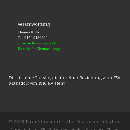
Verantwortung
Thomas Kolb
Tel. 0174 9136899
email an Kanuklausdorf
Kontakt für Übernachtungen
Dies ist eine Fansite, die in keiner Beziehung zum TSV
Klausdorf von 1916 e.V. steht.
© 2026
KanuKlausdorf
– Alle Rechte vorbehalten
Präsentiert von
WP
– Entworfen mit dem
Customizr-Theme