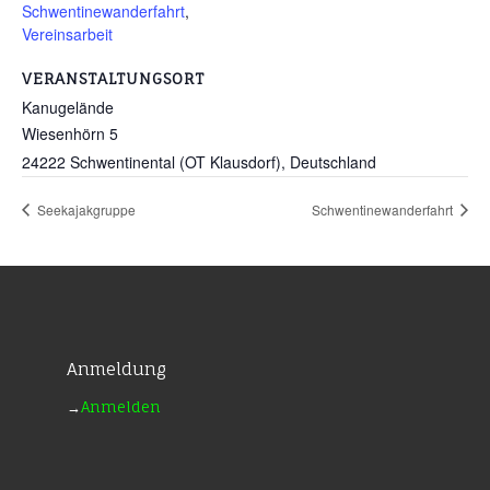
Schwentinewanderfahrt
,
Vereinsarbeit
VERANSTALTUNGSORT
Kanugelände
Wiesenhörn 5
24222 Schwentinental (OT Klausdorf)
,
Deutschland
Seekajakgruppe
Schwentinewanderfahrt
Anmeldung
→
Anmelden