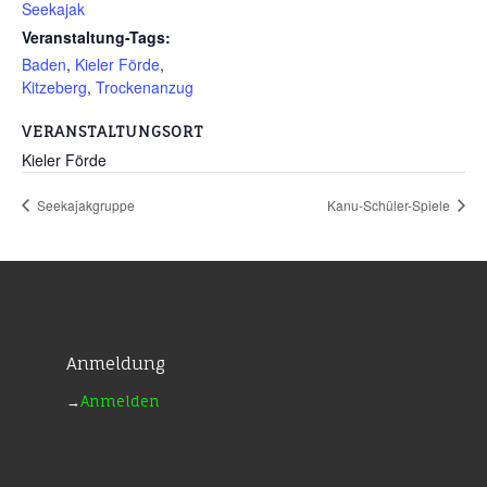
Seekajak
Veranstaltung-Tags:
Baden
,
Kieler Förde
,
Kitzeberg
,
Trockenanzug
VERANSTALTUNGSORT
Kieler Förde
Seekajakgruppe
Kanu-Schüler-Spiele
Anmeldung
→
Anmelden