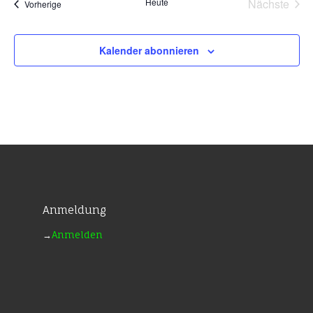
Heute
Nächste
Veranstaltungen
Vorherige
Veransta
Kalender abonnieren
Anmeldung
→
Anmelden