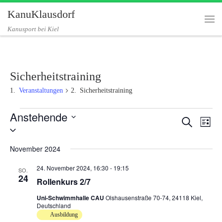
KanuKlausdorf
Zum Inhalt springen
Me
Kanusport bei Kiel
Sicherheitstraining
Veranstaltungen
Sicherheitstraining
Veranstaltungen
Anstehende
V
V
S
L
e
u
D
e
i
c
a
r
r
s
h
t
November 2024
a
t
a
e
u
n
e
n
m
24. November 2024, 16:30
-
19:15
SO.
s
w
s
24
Rollenkurs 2/7
t
ä
t
a
h
Uni-Schwimmhalle CAU
Olshausenstraße 70-74, 24118 Kiel,
a
l
l
Deutschland
l
e
t
Ausbildung
n