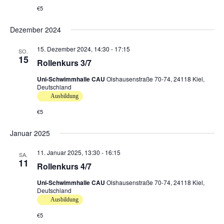
t
u
.
€5
u
n
g
n
Dezember 2024
A
g
n
e
15. Dezember 2024, 14:30
-
17:15
SO.
s
n
15
Rollenkurs 3/7
i
S
c
Uni-Schwimmhalle CAU
Olshausenstraße 70-74, 24118 Kiel,
u
h
Deutschland
c
t
Ausbildung
h
e
€5
e
n
u
-
Januar 2025
n
N
a
d
11. Januar 2025, 13:30
-
16:15
SA.
v
A
11
Rollenkurs 4/7
i
n
g
Uni-Schwimmhalle CAU
Olshausenstraße 70-74, 24118 Kiel,
s
a
Deutschland
i
t
Ausbildung
c
i
€5
h
o