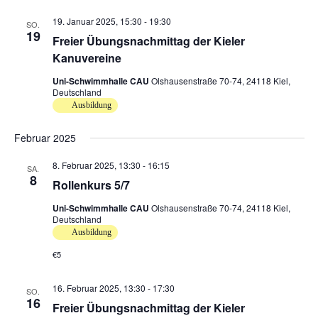
t
n
19. Januar 2025, 15:30
-
19:30
e
SO.
19
Freier Übungsnachmittag der Kieler
n
Kanuvereine
,
N
Uni-Schwimmhalle CAU
Olshausenstraße 70-74, 24118 Kiel,
a
Deutschland
v
Ausbildung
i
Februar 2025
g
a
8. Februar 2025, 13:30
-
16:15
SA.
t
8
Rollenkurs 5/7
i
o
Uni-Schwimmhalle CAU
Olshausenstraße 70-74, 24118 Kiel,
Deutschland
n
Ausbildung
€5
16. Februar 2025, 13:30
-
17:30
SO.
16
Freier Übungsnachmittag der Kieler